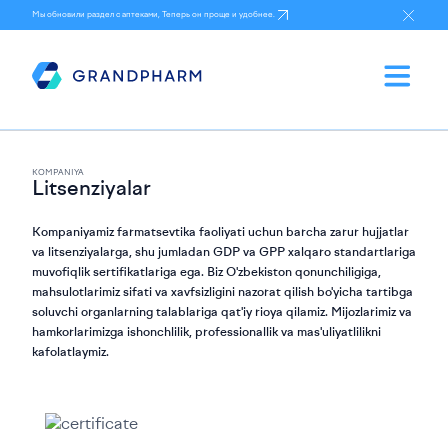
Мы обновили раздел с аптеками, Теперь он проще и удобнее.
KOMPANIYA
Litsenziyalar
Kompaniyamiz farmatsevtika faoliyati uchun barcha zarur hujjatlar
va litsenziyalarga, shu jumladan GDP va GPP xalqaro standartlariga
muvofiqlik sertifikatlariga ega. Biz O'zbekiston qonunchiligiga,
mahsulotlarimiz sifati va xavfsizligini nazorat qilish bo'yicha tartibga
soluvchi organlarning talablariga qat'iy rioya qilamiz. Mijozlarimiz va
hamkorlarimizga ishonchlilik, professionallik va mas'uliyatlilikni
kafolatlaymiz.