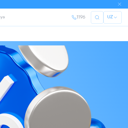
ya
1196
UZ