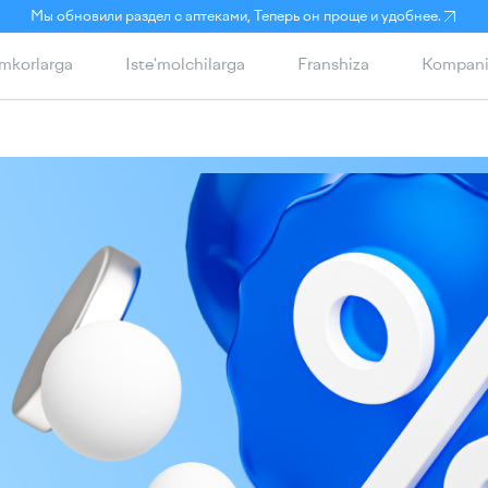
Мы обновили раздел с аптеками, Теперь он проще и удобнее.
mkorlarga
Iste'molchilarga
Franshiza
Kompani