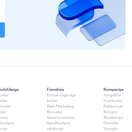
molchilarga
Franshiza
Kompaniya
illar
Franshizaga ega
Yangiliklar
iklar
bo'lish
Hamkorlar
onalar
Best Marketing
Rahbariyat
alar
Bonuslar
Karyera
harm
Qamrov xaritasi
Akademiya
fikatlarni
Sertifikatlarni
Grantlar
irish
tekshirish
Yutuqlar