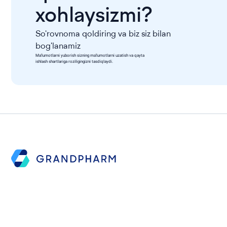
xohlaysizmi?
So'rovnoma qoldiring va biz siz bilan
bog'lanamiz
Ma'lumotlarni yuborish sizning ma'lumotlarni uzatish va qayta
ishlash shartlariga roziligingizni tasdiqlaydi.