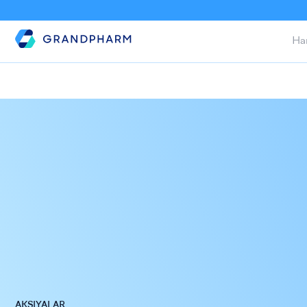
Ha
АKSIYALAR