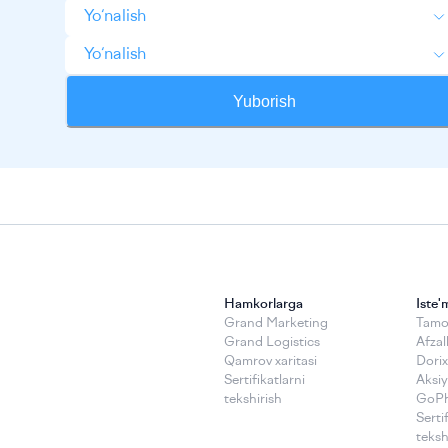
Yo‘nalish
Yo‘nalish
Yuborish
Hamkorlarga
Iste'
Grand Marketing
Tamoy
Grand Logistics
Afzall
Qamrov xaritasi
Dorix
Sertifikatlarni
Аksiy
tekshirish
GoP
Serti
teksh