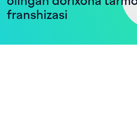
olingan dorixona tarmo
franshizasi