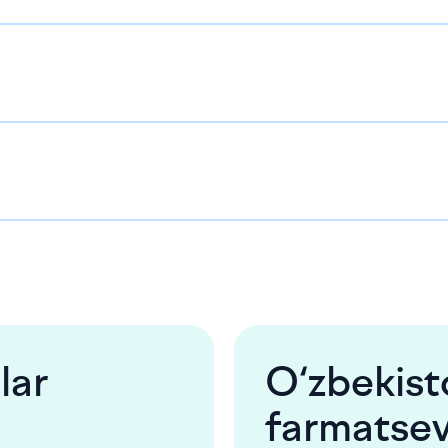
lar
O‘zbekist
farmatsev