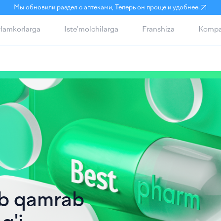
Мы обновили раздел с аптеками, Теперь он проще и удобнее.
Hamkorlarga
Iste'molchilarga
Franshiza
Kompa
ab qamrab