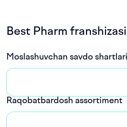
Best Pharm franshizasin
Moslashuvchan savdo shartlar
Raqobatbardosh assortiment