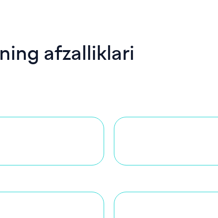
ing afzalliklari
i