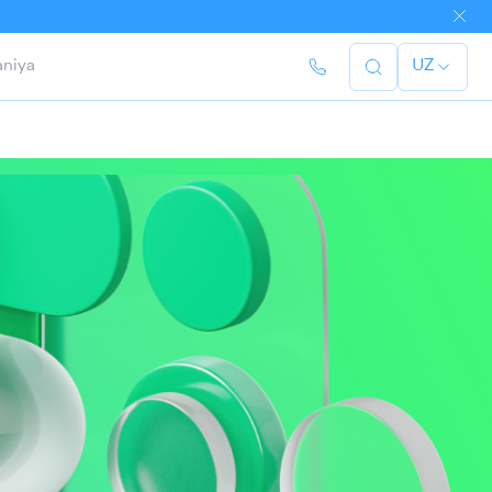
niya
UZ