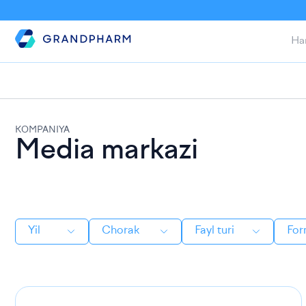
Ha
KOMPANIYA
Media markazi
Yil
Chorak
Fayl turi
For