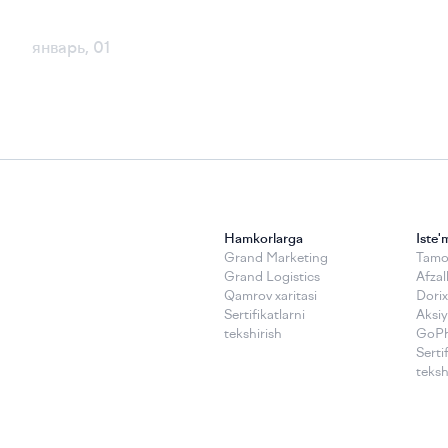
январь, 01
Hamkorlarga
Iste'
Grand Marketing
Tamoy
Grand Logistics
Afzall
Qamrov xaritasi
Dorix
Sertifikatlarni
Аksiy
tekshirish
GoP
Serti
teksh