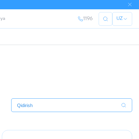
ya
1196
UZ