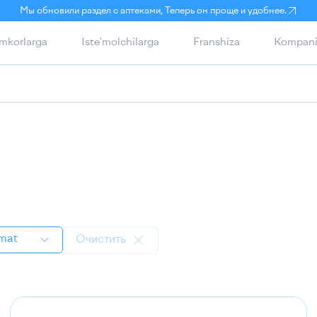
Мы обновили раздел с аптеками, Теперь он проще и удобнее.
mkorlarga
Iste'molchilarga
Franshiza
Kompani
mat
Очистить