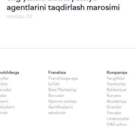
agentlarini taqdirlash marosimi
ноябрь, 03
molchilarga
Franshiza
Kompaniya
illar
Franshizaga ega
Yangiliklar
iklar
bo'lish
Hamkorlar
onalar
Best Marketing
Rahbariyat
alar
Bonuslar
Karyera
harm
Qamrov xaritasi
Akademiya
fikatlarni
Sertifikatlarni
Grantlar
irish
tekshirish
Yutuqlar
Litsenziyalar
OAV uchun