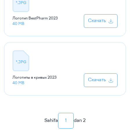
*.JPG
Логотип BestPharm
2023
Скачать
40 MB
*.JPG
Логотипы в кривых
2023
Скачать
40 MB
Sahifa
1
dan
2