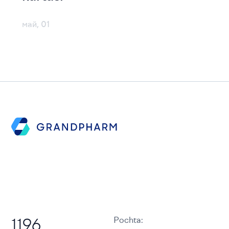
май, 01
Pochta
:
1196