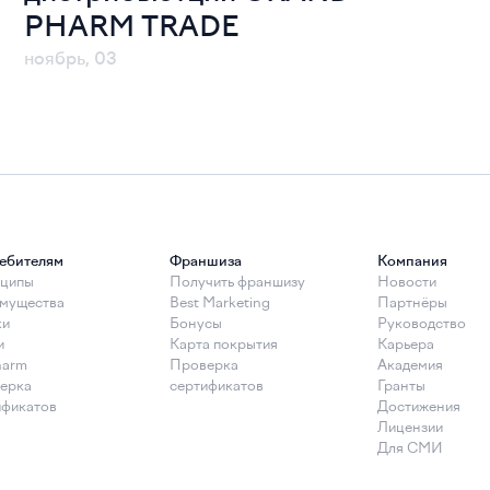
PHARM TRADE
ноябрь, 03
ебителям
Франшиза
Компания
ципы
Получить франшизу
Новости
мущества
Best Marketing
Партнёры
ки
Бонусы
Руководство
и
Карта покрытия
Карьера
arm
Проверка
Академия
ерка
сертификатов
Гранты
ификатов
Достижения
Лицензии
Для СМИ