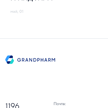
май, 01
Почта
:
1196