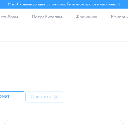
Мы обновили раздел с аптеками, Теперь он проще и удобнее.
ртнёрам
Потребителям
Франшиза
Компан
рмат
Очистить