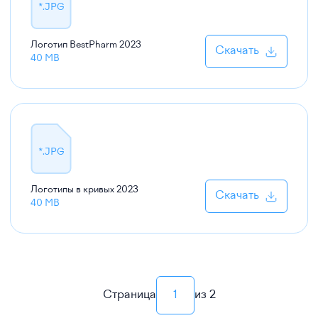
*.JPG
Логотип BestPharm
2023
Скачать
40 MB
*.JPG
Логотипы в кривых
2023
Скачать
40 MB
Страница
1
из
2