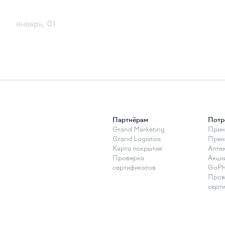
январь, 01
Партнёрам
Потр
Grand Marketing
Прин
Grand Logistics
Преи
Карта покрытия
Апте
Проверка
Акци
сертификатов
GoPh
Пров
серт