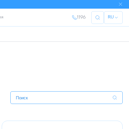
ия
1196
RU