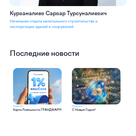
Курваналиев Сарвар Турсуналиевич
Начальник отдела капитального строительства и
эксплуатации зданий и сооружений
Последние новости
Новости
Новости
Нов
Карта Лояльности ГРАНДФАРМ
С Новым Годом!
Наг
ди
TR