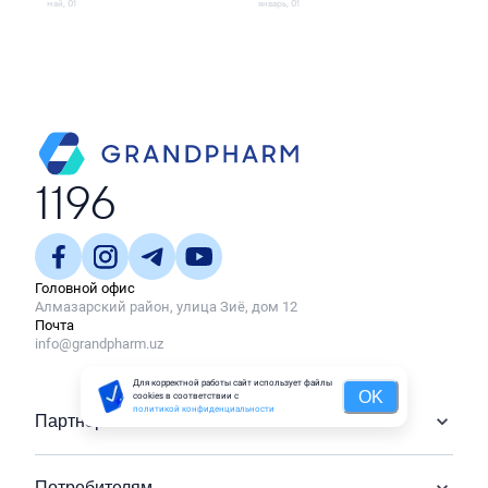
май, 01
январь, 01
нояб
1196
Головной офис
Алмазарский район, улица Зиё, дом 12
Почта
info@grandpharm.uz
Для корректной работы сайт использует файлы
OK
cookies в соответствии с
политикой конфиденциальности
Партнёрам
Потребителям