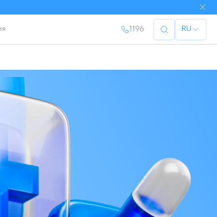
ия
1196
RU