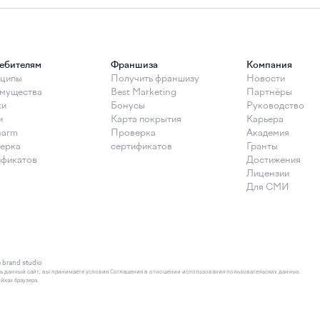
ебителям
Франшиза
Компания
ципы
Получить франшизу
Новости
мущества
Best Marketing
Партнёры
ки
Бонусы
Руководство
и
Карта покрытия
Карьера
arm
Проверка
Академия
ерка
сертификатов
Гранты
ификатов
Достижения
Лицензии
Для СМИ
e brand studio
ть данный сайт, вы принимаете условия Соглашения в отношении использования пользовательских данных.
йках браузера.