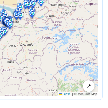
📍
Leaflet
|
© OpenStreetMap