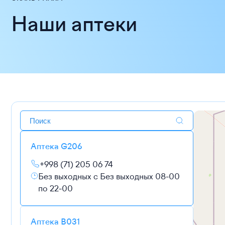
Наши аптеки
Аптека G206
+998 (71) 205 06 74
Без выходных с
Без выходных 08-00
по 22-00
Аптека B031