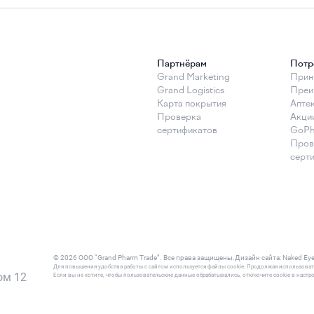
Партнёрам
Потр
Grand Marketing
Прин
Grand Logistics
Преи
Карта покрытия
Апте
Проверка
Акци
сертификатов
GoPh
Пров
серт
©
2026
OOO “Grand Pharm Trade”. Все права защищены.
Дизайн сайта
: Naked Ey
Для повышения удобства работы с сайтом используется файлы cookie. Продолжая использова
ом 12
Если вы не хотите, чтобы пользовательские данные обрабатывались, отключите cookie в настро