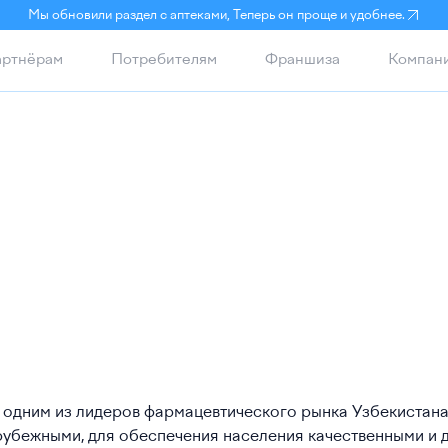
Мы обновили раздел с аптеками, Теперь он проще и удобнее.
ртнёрам
Потребителям
Франшиза
Компан
ним из лидеров фармацевтического рынка Узбекистана
зарубежными, для обеспечения населения качественными и