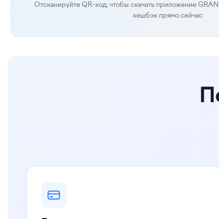
Отсканируйте QR-код, чтобы скачать приложение GRA
кешбэк прямо сейчас
П