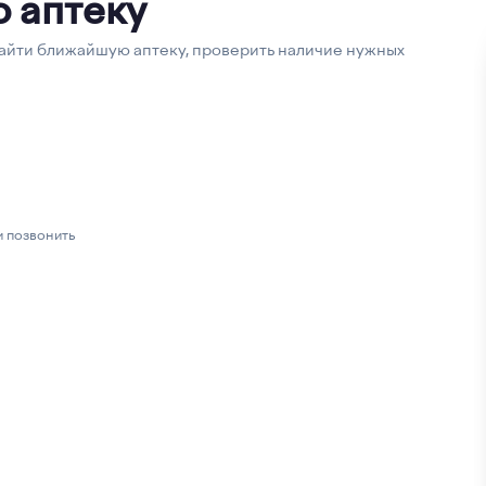
 аптеку
йти ближайшую аптеку, проверить наличие нужных
и позвонить