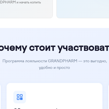
NDPHARM и начать копить
очему стоит участвоват
Программа лояльности GRANDPHARM — это выгодно,
удобно и просто