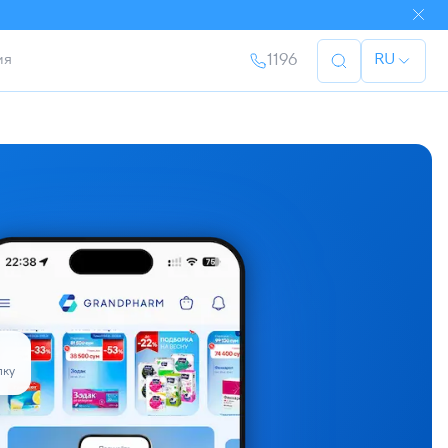
ия
1196
RU
пку